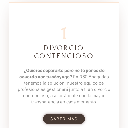
1
DIVORCIO
Contacta Con Nuestros
CONTENCIOSO
Expertos
En 360 Abogados comprendemos a cada
¿Quieres separarte pero no te pones de
uno de nuestros clientes, por ello nos
acuerdo con tu cónyuge?
En 360 Abogados
adaptamos a ellos para velar por su
tenemos la solución, nuestro equipo de
tranquilidad y felicidad.
profesionales gestionará junto a ti un divorcio
contencioso, asesorándote con la mayor
Contacta con uno de nuestros expertos y
transparencia en cada momento.
sin ningún compromiso
te asesoraremos y
estudiaremos tu caso para darte la solución
SABER MÁS
que búscas.