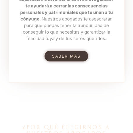
En 360 Abogados nos regimos por la
te ayudará a cerrar las consecuencias
personales y patrimoniales que te unen a tu
honestidad y la transparencia, siempre
cónyuge.
Nuestros abogados te asesorarán
buscando el beneficio y la felicidad de
para que puedas tener la tranquilidad de
nuestros clientes.
conseguir lo que necesitas y garantizar la
Consúltenos
sin compromiso y uno de
felicidad tuya y de tus seres queridos.
nuestros especialistas analizará tu caso
para resolver todas tus dudas.
SABER MÁS
Llámanos
¿POR QUÉ ELEGIRNOS A