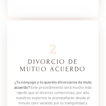
Llámar
2
DIVORCIO DE
MUTUO ACUERDO
Contacta Con Nuestros
Expertos
¿Tu cónyuge y tu queréis divorciaros de
muto
acuerdo
?
Este procedimiento será mucho más
En 360 Abogados podemos ayudarte, solo
rápido que el divorcio contencioso, por ello
tienes que
contactar con uno de nuestros
nuestros expertos te acompañaran desde el
expertos y sin ningún compromiso
minuto cero velando por tu tranquilidad y