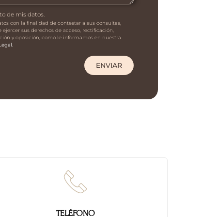
to de mis datos.
os con la finalidad de contestar a sus consultas,
ejercer sus derechos de acceso, rectificación,
tación y oposición, como le informamos en nuestra
Legal.
ENVIAR
TELÉFONO