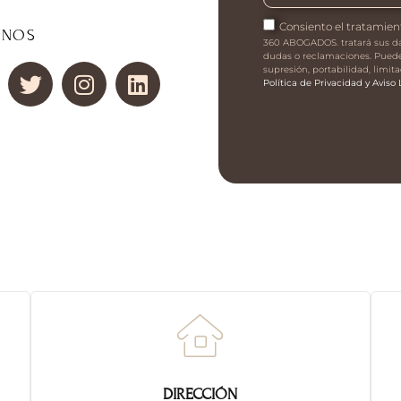
Consiento el tratamien
ENOS
360 ABOGADOS. tratará sus dat
dudas o reclamaciones. Puede 
supresión, portabilidad, limi
Política de Privacidad y Aviso 
DIRECCIÓN